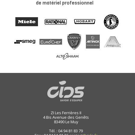
de matériel professionnel
ZI Les Ferrières II
4 Bis Avenue des Genêts
83490
Le Muy
Tél. : 04 94 81 83 79