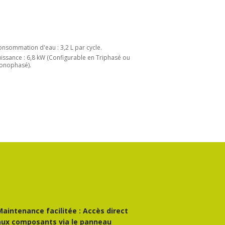
nsommation d'eau : 3,2 L par cycle.
issance : 6,8 kW (Configurable en Triphasé ou
onophasé).
Maintenance facilitée : Accès direct
aux composants via le panneau