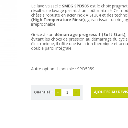
Le lave vaisselle
SMEG SPD505
est le choix pragmati
résultat de lavage parfait à un coût maîtrisé. Ce m
châssis robuste en acier inox AISI 304 et des tech
(High Temperature Rinse)
, garantissant un rinçag
irréprochable.
Grâce à son
démarrage progressif (Soft Start)
,
évitant les chocs de pression au démarrage du cycle. 
électronique, il offre une isolation thermique et acou
double paroi intégrale.
Autre option disponible : SPD505S
AJOUTER AU DEVI
Quantité :
-
+