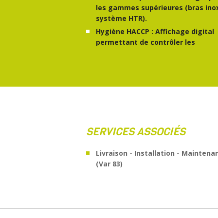
les gammes supérieures (bras ino
système HTR).
Hygiène HACCP : Affichage digital
permettant de contrôler les
SERVICES ASSOCIÉS
Livraison - Installation - Maintena
(Var 83)