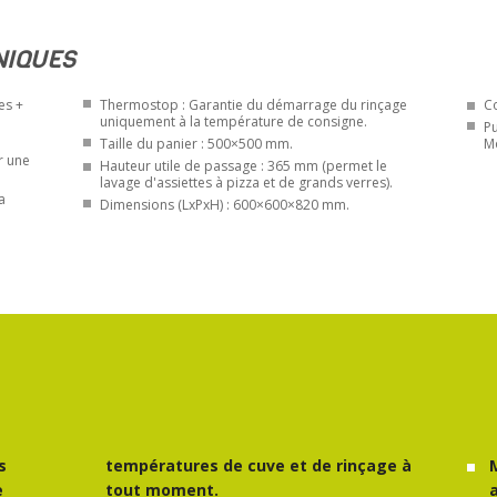
NIQUES
es +
Thermostop : Garantie du démarrage du rinçage
Co
uniquement à la température de consigne.
Pu
Taille du panier : 500×500 mm.
M
r une
Hauteur utile de passage : 365 mm (permet le
lavage d'assiettes à pizza et de grands verres).
a
Dimensions (LxPxH) : 600×600×820 mm.
s
températures de cuve et de rinçage à
e
tout moment.