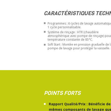
CARACTÉRISTIQUES TECH
Programmes : 6 cycles de lavage automatiqu
1 cycle personnalisable.
Système de rinçage : HTR (chaudière
atmosphérique avec pompe de rinçage) pou
température constante de 85°C.
Soft Start : Montée en pression graduelle de l
pompe de lavage pour protéger la vaisselle.
POINTS FORTS
Rapport Qualité/Prix : Bénéficie de
mêmes composants de lavage qu