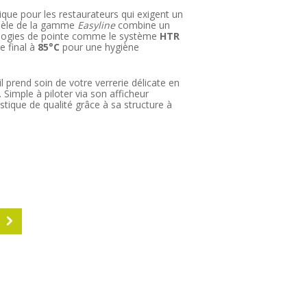
que pour les restaurateurs qui exigent un
odèle de la gamme
Easyline
combine un
nologies de pointe comme le système
HTR
e final à
85°C
pour une hygiène
 il prend soin de votre verrerie délicate en
Simple à piloter via son afficheur
stique de qualité grâce à sa structure à
S