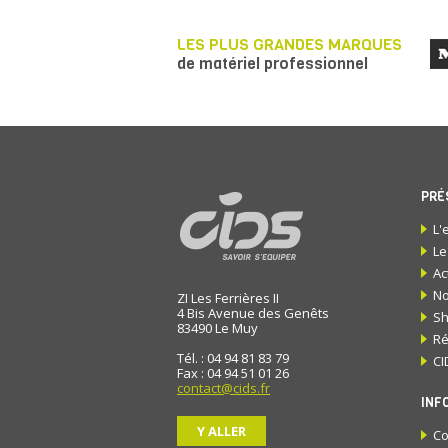
LES PLUS GRANDES MARQUES
de matériel professionnel
PRÉ
L'
Le
Ac
No
ZI Les Ferrières II
4 Bis Avenue des Genêts
S
83490
Le Muy
Ré
Tél. : 04 94 81 83 79
CI
Fax : 04 94 51 01 26
contact@cids.fr
INF
Y ALLER
Co