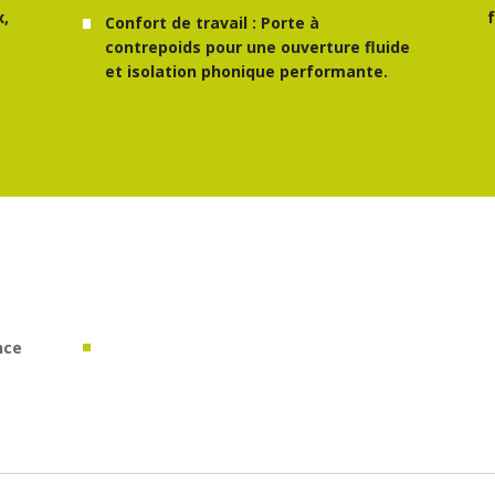
x,
Confort de travail : Porte à
contrepoids pour une ouverture fluide
et isolation phonique performante.
nce