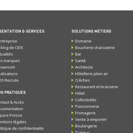
SENTATION & SERVICES
SOLUTIONS MÉTIERS
entreprise
Domaine
 blog de CIDS
Boucherie charcuterie
tualités
Bar
s marques
Santé
howroom
Architecte
alisations
Hôtellerie plein air
DS Recrute
Crèches
Restaurant et brasserie
OS PRATIQUES
Hôtel
Collectivités
ntact & Accès
Poissonnerie
cumentation
Fromagerie
pace Presse
Vente à emporter
ntions légales
Boulangerie
litique de confidentialité
Traiteur