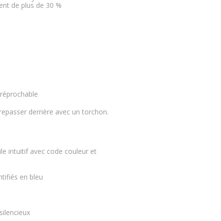
ent de plus de 30 %
rréprochable
 repasser derrière avec un torchon.
ile intuitif avec code couleur et
ifiés en bleu
ilencieux