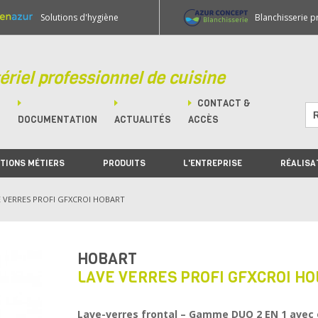
Solutions d'hygiène
Blanchisserie p
ériel professionnel de cuisine
CONTACT &
M
DOCUMENTATION
ACTUALITÉS
ACCÈS
TIONS MÉTIERS
PRODUITS
L'ENTREPRISE
RÉALISA
E VERRES PROFI GFXCROI HOBART
HOBART
LAVE VERRES PROFI GFXCROI H
Lave-verres frontal – Gamme DUO 2 EN 1 avec