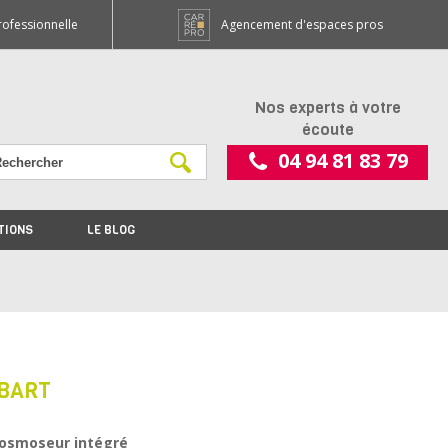
rofessionnelle
Agencement d'espaces pros
Nos experts à votre
écoute
04 94 81 83 79
TIONS
LE BLOG
OBART
 osmoseur intégré