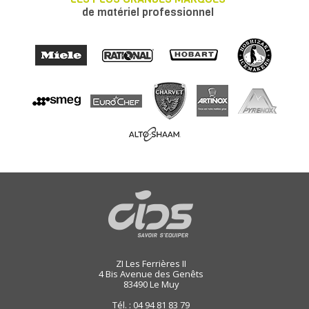
de matériel professionnel
ZI Les Ferrières II
4 Bis Avenue des Genêts
83490
Le Muy
Tél. : 04 94 81 83 79