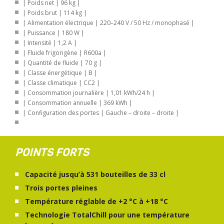
| Poids net | 96 kg |
| Poids brut | 114 kg |
| Alimentation électrique | 220–240 V / 50 Hz / monophasé |
| Puissance | 180 W |
| Intensité | 1,2 A |
| Fluide frigorigène | R600a |
| Quantité de fluide | 70 g |
| Classe énergétique | B |
| Classe climatique | CC2 |
| Consommation journalière | 1,01 kWh/24 h |
| Consommation annuelle | 369 kWh |
| Configuration des portes | Gauche – droite – droite |
POINTS FORTS
Capacité jusqu’à 531 bouteilles de 33 cl
Trois portes pleines
Température réglable de +2 °C à +18 °C
Technologie TotalChill pour une température