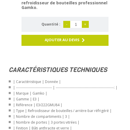
refroidisseur de bouteilles professionnel
Gamko.
Quantité :
-
+
AJOUTER AU DEVIS
CARACTÉRISTIQUES TECHNIQUES
| Caractéristique | Donnée |
| ------------------------------- | --------------------------------------------------: |
| Marque | Gamko |
| Gamme | E3 |
| Référence | E3/222GMU84 |
| Type | Refroidisseur de bouteilles / arrière-bar réfrigéré |
| Nombre de compartiments | 3 |
| Nombre de portes | 3 portes vitrées |
| Finition | Bâti anthracite et verre |