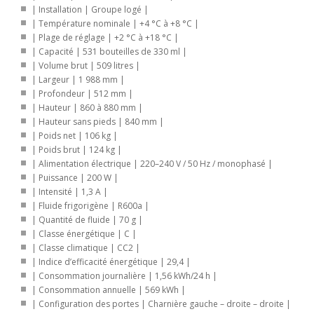
| Installation | Groupe logé |
| Température nominale | +4 °C à +8 °C |
| Plage de réglage | +2 °C à +18 °C |
| Capacité | 531 bouteilles de 330 ml |
| Volume brut | 509 litres |
| Largeur | 1 988 mm |
| Profondeur | 512 mm |
| Hauteur | 860 à 880 mm |
| Hauteur sans pieds | 840 mm |
| Poids net | 106 kg |
| Poids brut | 124 kg |
| Alimentation électrique | 220–240 V / 50 Hz / monophasé |
| Puissance | 200 W |
| Intensité | 1,3 A |
| Fluide frigorigène | R600a |
| Quantité de fluide | 70 g |
| Classe énergétique | C |
| Classe climatique | CC2 |
| Indice d’efficacité énergétique | 29,4 |
| Consommation journalière | 1,56 kWh/24 h |
| Consommation annuelle | 569 kWh |
| Configuration des portes | Charnière gauche – droite – droite |