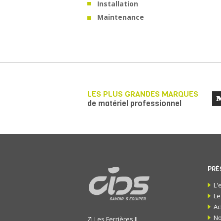
Installation
Maintenance
LES PLUS GRANDES MARQUES
de matériel professionnel
PRÉ
L'
Le
Ac
No
ZI Les Ferrières II