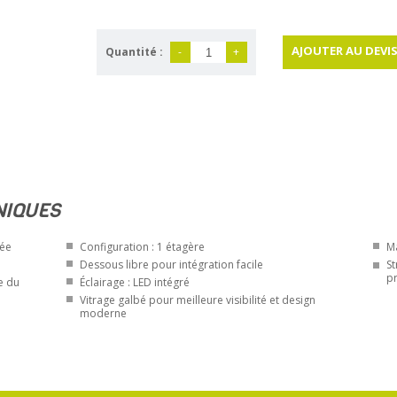
AJOUTER AU DEVI
Quantité :
-
+
NIQUES
bée
Configuration : 1 étagère
Ma
Dessous libre pour intégration facile
St
pr
e du
Éclairage : LED intégré
Vitrage galbé pour meilleure visibilité et design
moderne