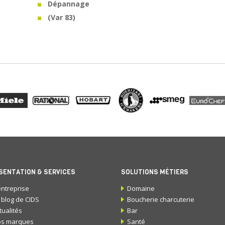
Dépannage
(Var 83)
SENTATION & SERVICES
SOLUTIONS MÉTIERS
entreprise
Domaine
 blog de CIDS
Boucherie charcuterie
tualités
Bar
s marques
Santé