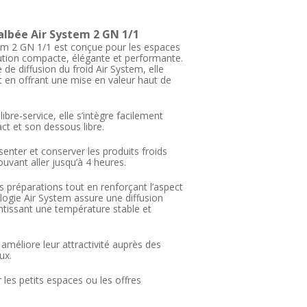
galbée Air System 2 GN 1/1
stem 2 GN 1/1 est conçue pour les espaces
lution compacte, élégante et performante.
e diffusion du froid Air System, elle
t en offrant une mise en valeur haut de
ibre-service, elle s’intègre facilement
t et son dessous libre.
enter et conserver les produits froids
uvant aller jusqu’à 4 heures.
es préparations tout en renforçant l’aspect
ologie Air System assure une diffusion
ntissant une température stable et
 améliore leur attractivité auprès des
ux.
 les petits espaces ou les offres