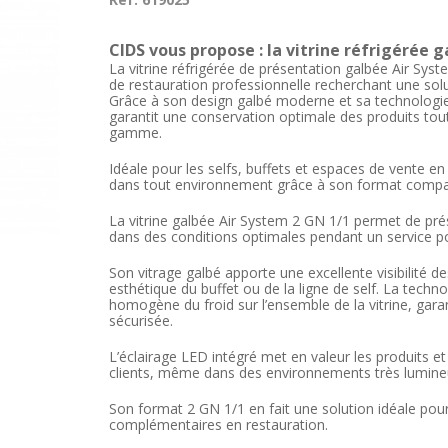
CIDS vous propose : la vitrine réfrigérée 
La vitrine réfrigérée de présentation galbée Air Sy
de restauration professionnelle recherchant une so
Grâce à son design galbé moderne et sa technologie d
garantit une conservation optimale des produits tou
gamme.
Idéale pour les selfs, buffets et espaces de vente en l
dans tout environnement grâce à son format compac
La vitrine galbée Air System 2 GN 1/1 permet de prés
dans des conditions optimales pendant un service po
Son vitrage galbé apporte une excellente visibilité d
esthétique du buffet ou de la ligne de self. La techn
homogène du froid sur l’ensemble de la vitrine, gara
sécurisée.
L’éclairage LED intégré met en valeur les produits et
clients, même dans des environnements très lumine
Son format 2 GN 1/1 en fait une solution idéale pour
complémentaires en restauration.