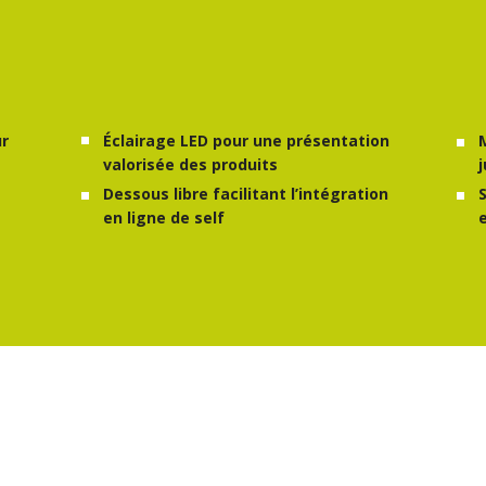
ur
Éclairage LED pour une présentation
valorisée des produits
Dessous libre facilitant l’intégration
en ligne de self