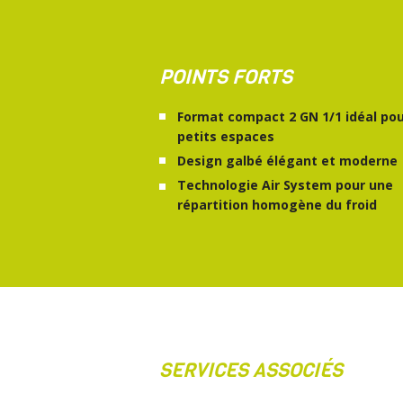
POINTS FORTS
Format compact 2 GN 1/1 idéal po
petits espaces
Design galbé élégant et moderne
Technologie Air System pour une
répartition homogène du froid
SERVICES ASSOCIÉS