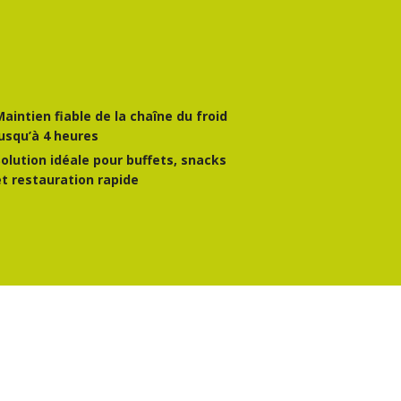
Maintien fiable de la chaîne du froid
jusqu’à 4 heures
Solution idéale pour buffets, snacks
et restauration rapide