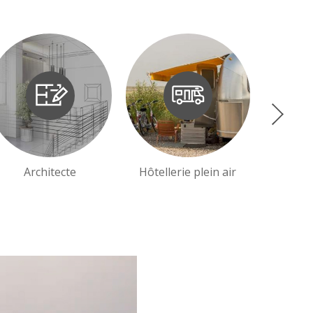
N
Architecte
Hôtellerie plein air
C