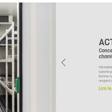
AC
Conce
chamb
Véritabl
cuisine 
bonne co
respect 
Lire la