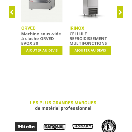
ORVED
IRINOX
BEFO
TECH
Machine sous-vide
CELLULE
à cloche ORVED
REFROIDISSEMENT
THERM
EVOX 30
MULTIFONCTIONS
DE PAP
IRINOX MF 70.1
AJOUTER AU DEVIS
AJOUTER AU DEVIS
AJOU
PLUS
LES PLUS GRANDES MARQUES
de matériel professionnel