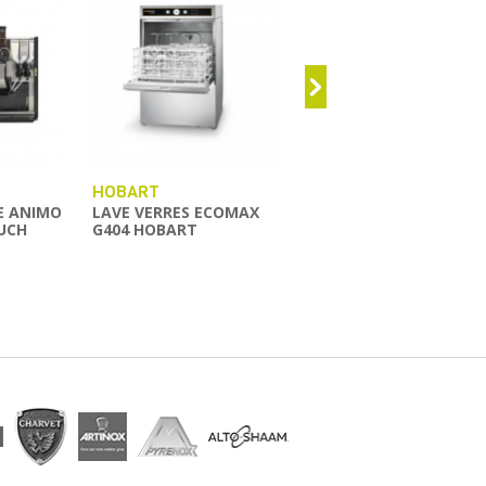
HOBART
ROBOT COUPE
E ANIMO
LAVE VERRES ECOMAX
CENTRIFUGEUSE ROBO
UCH
G404 HOBART
COUPE J 100 ULTRA