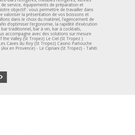
s de service, équipements de préparation et
otre objectif : vous permettre de travailler dans
t de valoriser la présentation de vos boissons et
illons dans le choix du matériel, l’agencement de
in d’optimiser l’ergonomie, la rapidité d’exécution
bar traditionnel, bar à vin, bar à cocktails,
ous accompagne avec des solutions sur mesure
 the Valley (St Tropez) Le Ciel (St Tropez )
Les Caves du Roy (St Tropez) Casino Partouche
(Aix en Provence) - Le Cipriani (St Tropez) - Tahiti