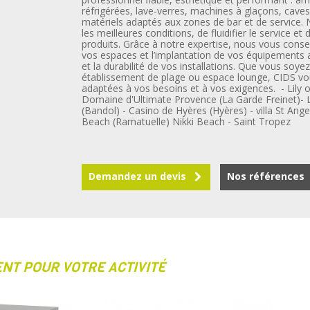
réfrigérées, lave-verres, machines à glaçons, cave
matériels adaptés aux zones de bar et de service. N
les meilleures conditions, de fluidifier le service e
produits. Grâce à notre expertise, nous vous conse
vos espaces et l’implantation de vos équipements af
et la durabilité de vos installations. Que vous soyez 
établissement de plage ou espace lounge, CIDS v
adaptées à vos besoins et à vos exigences. - Lily of
Domaine d'Ultimate Provence (La Garde Freinet)- 
(Bandol) - Casino de Hyères (Hyères) - villa St Ange 
Beach (Ramatuelle) Nikki Beach - Saint Tropez
Demandez un devis
Nos références
NT POUR VOTRE ACTIVITÉ