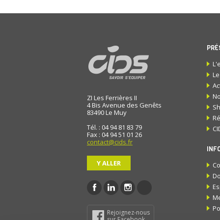
PRÉ
L'
Le
Ac
No
ZI Les Ferrières II
4 Bis Avenue des Genêts
S
83490
Le Muy
Ré
Tél. : 04 94 81 83 79
CI
Fax : 04 94 51 01 26
contact@cids.fr
INF
Y ALLER
Co
Do
Es
Me
Po
Rejoignez-nous
sur Facebook