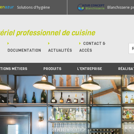
Solutions d'hygiène
Blanchisserie p
ériel professionnel de cuisine
CONTACT &
M
DOCUMENTATION
ACTUALITÉS
ACCÈS
TIONS MÉTIERS
PRODUITS
L'ENTREPRISE
RÉALISA