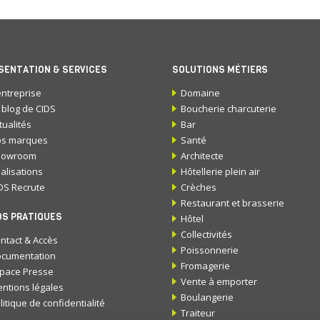
SENTATION & SERVICES
SOLUTIONS MÉTIERS
entreprise
Domaine
 blog de CIDS
Boucherie charcuterie
tualités
Bar
s marques
Santé
howroom
Architecte
alisations
Hôtellerie plein air
DS Recrute
Crèches
Restaurant et brasserie
OS PRATIQUES
Hôtel
Collectivités
ntact & Accès
Poissonnerie
cumentation
Fromagerie
pace Presse
Vente à emporter
ntions légales
Boulangerie
litique de confidentialité
Traiteur