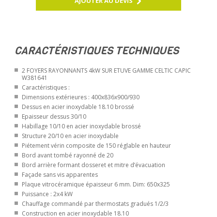
AJOUTER AU DEVIS
CARACTÉRISTIQUES TECHNIQUES
2 FOYERS RAYONNANTS 4kW SUR ETUVE GAMME CELTIC CAPIC
W381641
Caractéristiques :
Dimensions extérieures : 400x836x900/930
Dessus en acier inoxydable 18.10 brossé
Epaisseur dessus 30/10
Habillage 10/10 en acier inoxydable brossé
Structure 20/10 en acier inoxydable
Piétement vérin composite de 150 réglable en hauteur
Bord avant tombé rayonné de 20
Bord arrière formant dosseret et mitre d’évacuation
Façade sans vis apparentes
Plaque vitrocéramique épaisseur 6 mm. Dim: 650x325
Puissance : 2x4 kW
Chauffage commandé par thermostats gradués 1/2/3
Construction en acier inoxydable 18.10