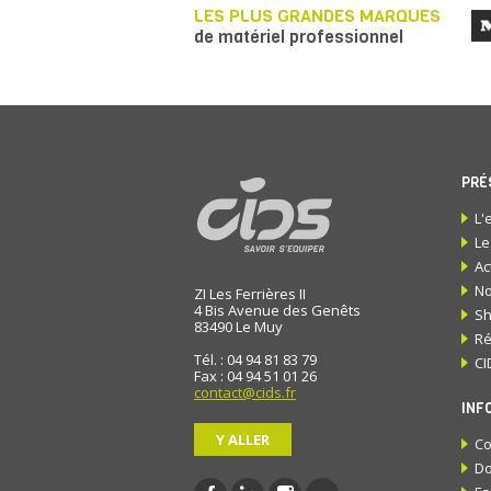
LES PLUS GRANDES MARQUES
de matériel professionnel
PRÉ
L'
Le
Ac
No
ZI Les Ferrières II
4 Bis Avenue des Genêts
S
83490
Le Muy
Ré
Tél. : 04 94 81 83 79
CI
Fax : 04 94 51 01 26
contact@cids.fr
INF
Y ALLER
Co
Do