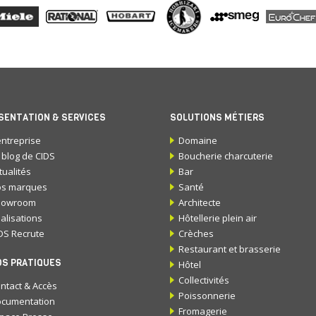
SENTATION & SERVICES
SOLUTIONS MÉTIERS
entreprise
Domaine
 blog de CIDS
Boucherie charcuterie
tualités
Bar
s marques
Santé
howroom
Architecte
alisations
Hôtellerie plein air
DS Recrute
Crèches
Restaurant et brasserie
OS PRATIQUES
Hôtel
Collectivités
ntact & Accès
Poissonnerie
cumentation
Fromagerie