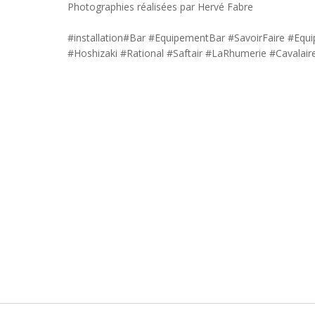
Photographies réalisées par Hervé Fabre
#installation#Bar #EquipementBar #SavoirFaire #Equ
#Hoshizaki #Rational #Saftair #LaRhumerie #Cavalair