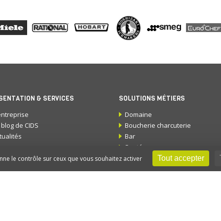
SENTATION & SERVICES
SOLUTIONS MÉTIERS
entreprise
Domaine
 blog de CIDS
Boucherie charcuterie
tualités
Bar
s marques
Santé
howroom
Architecte
Tout accepter
onne le contrôle sur ceux que vous souhaitez activer
alisations
Hôtellerie plein air
DS Recrute
Crèches
Restaurant et brasserie
OS PRATIQUES
Hôtel
Collectivités
ntact & Accès