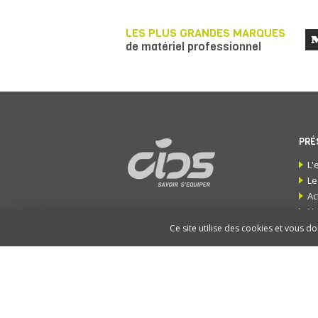
LES PLUS GRANDES MARQUES
de matériel professionnel
PRÉ
L'
Le
Ac
No
ZI Les Ferrières II
4 Bis Avenue des Genêts
S
Ce site utilise des cookies et vous d
83490
Le Muy
Ré
Tél. : 04 94 81 83 79
CI
Fax : 04 94 51 01 26
contact@cids.fr
INF
Y ALLER
Co