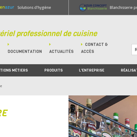
Solutions d'hygiène
Blanchisserie p
ériel professionnel de cuisine
CONTACT &
M
DOCUMENTATION
ACTUALITÉS
ACCÈS
TIONS MÉTIERS
PRODUITS
L'ENTREPRISE
RÉALISA
re
RE