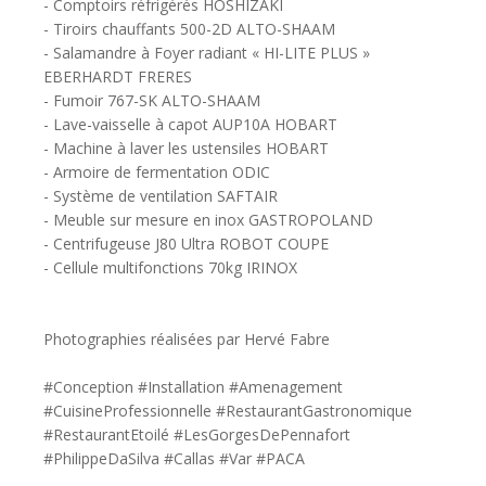
- Comptoirs réfrigérés HOSHIZAKI
- Tiroirs chauffants 500-2D ALTO-SHAAM
- Salamandre à Foyer radiant « HI-LITE PLUS »
EBERHARDT FRERES
- Fumoir 767-SK ALTO-SHAAM
- Lave-vaisselle à capot AUP10A HOBART
- Machine à laver les ustensiles HOBART
- Armoire de fermentation ODIC
- Système de ventilation SAFTAIR
- Meuble sur mesure en inox GASTROPOLAND
- Centrifugeuse J80 Ultra ROBOT COUPE
- Cellule multifonctions 70kg IRINOX
Photographies réalisées par Hervé Fabre
#Conception #Installation #Amenagement
#CuisineProfessionnelle #RestaurantGastronomique
#RestaurantEtoilé #LesGorgesDePennafort
#PhilippeDaSilva #Callas #Var #PACA