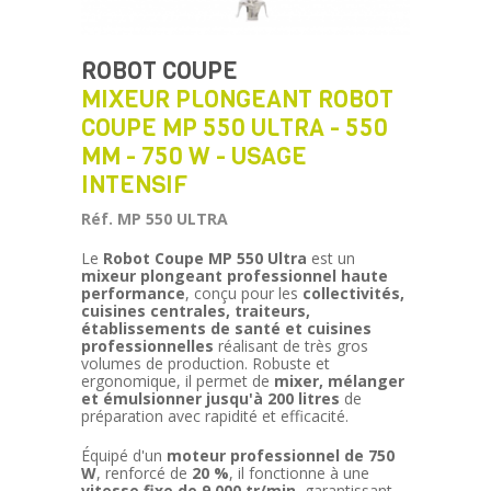
ROBOT COUPE
MIXEUR PLONGEANT ROBOT
COUPE MP 550 ULTRA - 550
MM - 750 W - USAGE
INTENSIF
Réf. MP 550 ULTRA
Le
Robot Coupe MP 550 Ultra
est un
mixeur plongeant professionnel haute
performance
, conçu pour les
collectivités,
cuisines centrales, traiteurs,
établissements de santé et cuisines
professionnelles
réalisant de très gros
volumes de production. Robuste et
ergonomique, il permet de
mixer, mélanger
et émulsionner jusqu'à 200 litres
de
préparation avec rapidité et efficacité.
Équipé d'un
moteur professionnel de 750
W
, renforcé de
20 %
, il fonctionne à une
vitesse fixe de 9 000 tr/min
, garantissant