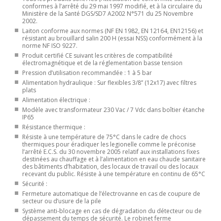
conformes à l’arrêté du 29 mai 1997 modifié, et à la circulaire du
Ministère de la Santé DGS/SD7 A2002 N°571 du 25 Novembre
2002.
Laiton conforme aux normes (NF EN 1982, EN 12164, EN12156) et
résistant au brouillard salin 200 H (essai NSS) conformément à la
norme NF ISO 9227.
Produit certifié CE suivant les critères de compatibilité
électromagnétique et de la réglementation basse tension
Pression d’utilisation recommandée : 1 à 5 bar
Alimentation hydraulique : Sur flexibles 3/8’’ (12x17) avec filtres
plats
Alimentation électrique :
Modèle avec transformateur 230 Vac / 7 Vdc dans boîtier étanche
IP65
Résistance thermique :
Résiste à une température de 75°C dans le cadre de chocs
thermiques pour éradiquer les legionelle comme le préconise
l’arrêté E.C.S. du 30 novembre 2005 relatif aux installations fixes
destinées au chauffage et à l’alimentation en eau chaude sanitaire
des bâtiments d’habitation, des locaux de travail ou des locaux
recevant du public. Résiste à une température en continu de 65°C
Sécurité :
Fermeture automatique de l’électrovanne en cas de coupure de
secteur ou d’usure de la pile
Système anti-blocage en cas de dégradation du détecteur ou de
dépassement du temps de sécurité. Le robinet ferme