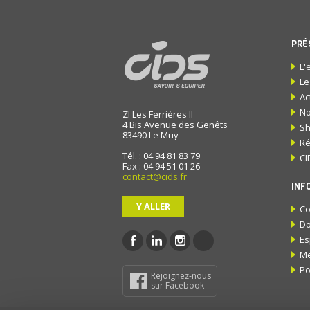
PRÉ
L'
Le
Ac
No
ZI Les Ferrières II
4 Bis Avenue des Genêts
S
83490
Le Muy
Ré
Tél. : 04 94 81 83 79
CI
Fax : 04 94 51 01 26
contact@cids.fr
INF
Y ALLER
Co
Do
Es
Me
Po
Rejoignez-nous
sur Facebook