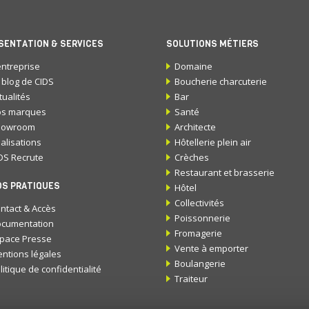
SENTATION & SERVICES
SOLUTIONS MÉTIERS
entreprise
Domaine
 blog de CIDS
Boucherie charcuterie
tualités
Bar
s marques
Santé
howroom
Architecte
alisations
Hôtellerie plein air
DS Recrute
Crèches
Restaurant et brasserie
OS PRATIQUES
Hôtel
Collectivités
ntact & Accès
Poissonnerie
cumentation
Fromagerie
pace Presse
Vente à emporter
ntions légales
Boulangerie
litique de confidentialité
Traiteur