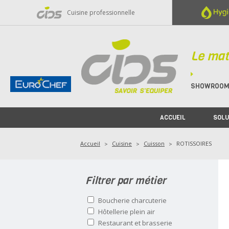
Panneau de gestion des cookies
Cuisine professionnelle
Le mat
SHOWROO
ACCUEIL
SOLU
Accueil
Cuisine
Cuisson
ROTISSOIRES
Filtrer par métier
Boucherie charcuterie
Hôtellerie plein air
Restaurant et brasserie