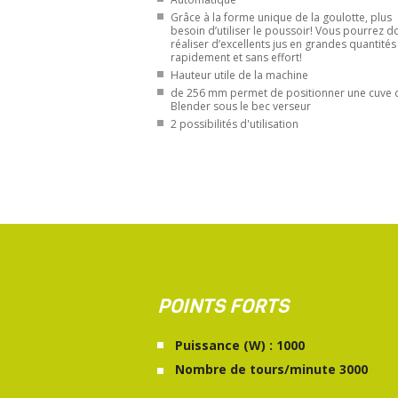
Grâce à la forme unique de la goulotte, plus
besoin d’utiliser le poussoir! Vous pourrez d
réaliser d’excellents jus en grandes quantités
rapidement et sans effort!
Hauteur utile de la machine
de 256 mm permet de positionner une cuve 
Blender sous le bec verseur
2 possibilités d'utilisation
POINTS FORTS
Puissance (W) : 1000
Nombre de tours/minute 3000