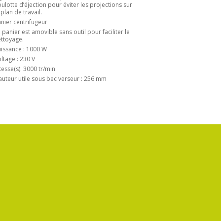
ulotte d’éjection pour éviter les projections sur
 plan de travail.
nier centrifugeur
 panier est amovible sans outil pour faciliter le
ttoyage.
issance : 1000 W
ltage : 230 V
tesse(s): 3000 tr/min
uteur utile sous bec verseur : 256 mm