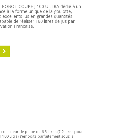
ue ROBOT COUPE J 100 ULTRA dédié à un
âce à la forme unique de la goulotte,
r d'excellents jus en grandes quantités
pable de réaliser 160 litres de jus par
ovation Française.
S
 collecteur de pulpe de 6,5 litres (7,2 litres pour
 J 100 ultra) s’emboîte parfaitement sous la