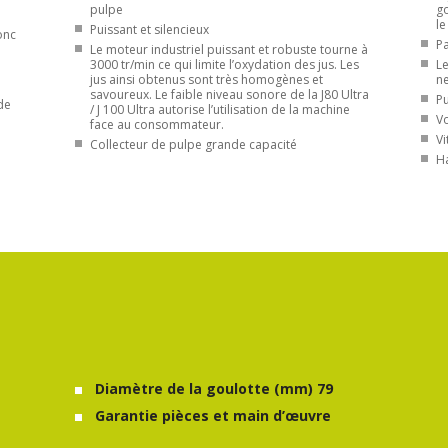
pulpe
go
le
Puissant et silencieux
onc
Pa
Le moteur industriel puissant et robuste tourne à
3000 tr/min ce qui limite l’oxydation des jus. Les
Le
jus ainsi obtenus sont très homogènes et
ne
savoureux. Le faible niveau sonore de la J80 Ultra
Pu
de
/ J 100 Ultra autorise l’utilisation de la machine
Vo
face au consommateur.
Vi
Collecteur de pulpe grande capacité
Ha
Diamètre de la goulotte (mm) 79
Garantie pièces et main d’œuvre