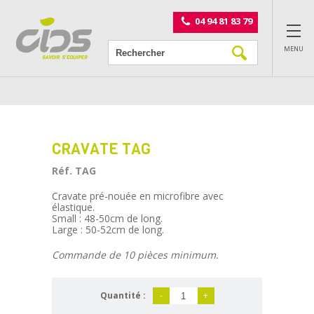
Panneau de gestion des cookies
04 94 81 83 79
MENU
CRAVATE TAG
Réf. TAG
Cravate pré-nouée en microfibre avec
élastique.
Small : 48-50cm de long.
Large : 50-52cm de long.
Commande de 10 pièces minimum.
Quantité :
-
+