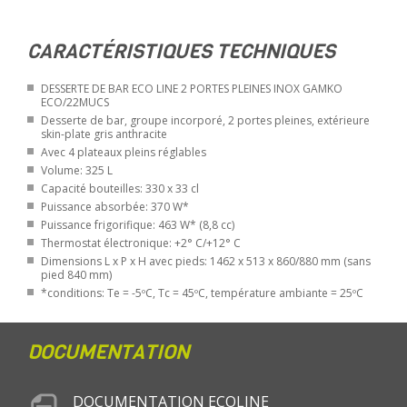
CARACTÉRISTIQUES TECHNIQUES
DESSERTE DE BAR ECO LINE 2 PORTES PLEINES INOX GAMKO
ECO/22MUCS
Desserte de bar, groupe incorporé, 2 portes pleines, extérieure
skin-plate gris anthracite
Avec 4 plateaux pleins réglables
Volume: 325 L
Capacité bouteilles: 330 x 33 cl
Puissance absorbée: 370 W*
Puissance frigorifique: 463 W* (8,8 cc)
Thermostat électronique: +2° C/+12° C
Dimensions L x P x H avec pieds: 1462 x 513 x 860/880 mm (sans
pied 840 mm)
*conditions: Te = -5ºC, Tc = 45ºC, température ambiante = 25ºC
DOCUMENTATION
DOCUMENTATION ECOLINE