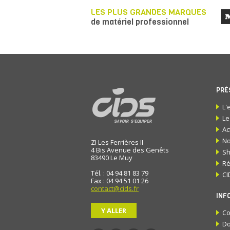
LES PLUS GRANDES MARQUES
de matériel professionnel
PRÉ
L'
Le
Ac
No
ZI Les Ferrières II
4 Bis Avenue des Genêts
S
83490
Le Muy
Ré
Tél. : 04 94 81 83 79
CI
Fax : 04 94 51 01 26
contact@cids.fr
INF
Y ALLER
Co
Do