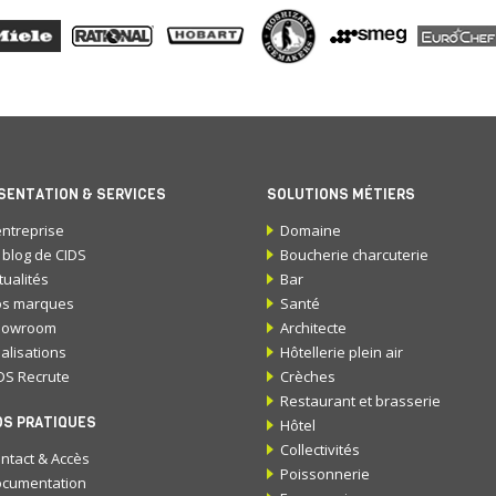
SENTATION & SERVICES
SOLUTIONS MÉTIERS
entreprise
Domaine
 blog de CIDS
Boucherie charcuterie
tualités
Bar
s marques
Santé
howroom
Architecte
alisations
Hôtellerie plein air
DS Recrute
Crèches
Restaurant et brasserie
OS PRATIQUES
Hôtel
Collectivités
ntact & Accès
Poissonnerie
cumentation