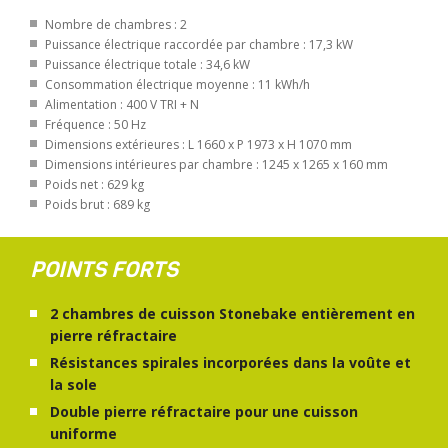
Nombre de chambres : 2
Puissance électrique raccordée par chambre : 17,3 kW
Puissance électrique totale : 34,6 kW
Consommation électrique moyenne : 11 kWh/h
Alimentation : 400 V TRI + N
Fréquence : 50 Hz
Dimensions extérieures : L 1660 x P 1973 x H 1070 mm
Dimensions intérieures par chambre : 1245 x 1265 x 160 mm
Poids net : 629 kg
Poids brut : 689 kg
POINTS FORTS
2 chambres de cuisson Stonebake entièrement en
pierre réfractaire
Résistances spirales incorporées dans la voûte et
la sole
Double pierre réfractaire pour une cuisson
uniforme