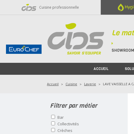
Panneau de gestion des cookies
Cuisine professionnelle
Le mat
SHOWROO
ACCUEIL
SOLU
Accueil
Cuisine
Laverie
LAVE VAISSELLE A 
Filtrer par métier
Bar
Collectivités
Crèches