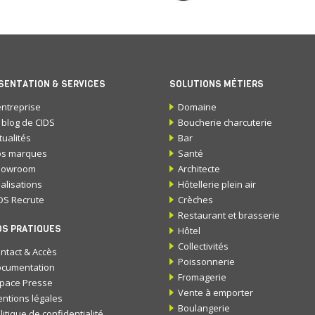
SENTATION & SERVICES
SOLUTIONS MÉTIERS
entreprise
Domaine
 blog de CIDS
Boucherie charcuterie
tualités
Bar
s marques
Santé
howroom
Architecte
alisations
Hôtellerie plein air
DS Recrute
Crèches
Restaurant et brasserie
OS PRATIQUES
Hôtel
Collectivités
ntact & Accès
Poissonnerie
cumentation
Fromagerie
pace Presse
Vente à emporter
ntions légales
Boulangerie
litique de confidentialité