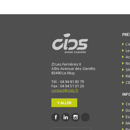
PRÉ
L'
Le
Ac
No
ZI Les Ferrières II
4 Bis Avenue des Genêts
S
83490
Le Muy
Ré
Tél. : 04 94 81 83 79
CI
Fax : 04 94 51 01 26
contact@cids.fr
INF
Y ALLER
Co
Do
Es
Me
Po