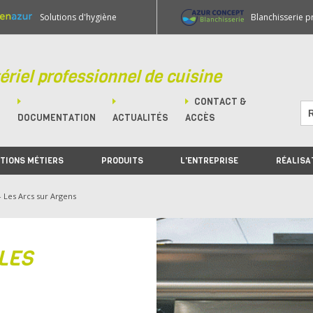
Solutions d'hygiène
Blanchisserie p
ériel professionnel de cuisine
CONTACT &
M
DOCUMENTATION
ACTUALITÉS
ACCÈS
TIONS MÉTIERS
PRODUITS
L'ENTREPRISE
RÉALISA
 Les Arcs sur Argens
 LES