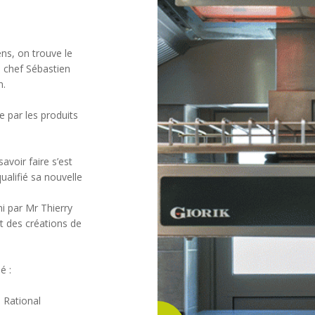
ens, on trouve le
e chef Sébastien
n.
ée par les produits
voir faire s’est
alifié sa nouvelle
ni par Mr Thierry
 des créations de
é :
 Rational