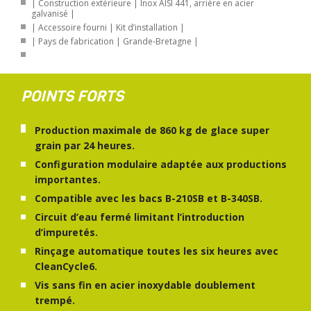
| Construction extérieure | Inox AISI 441, arrière en acier
galvanisé |
| Accessoire fourni | Kit d’installation |
| Pays de fabrication | Grande-Bretagne |
POINTS FORTS
Production maximale de 860 kg de glace super
grain par 24 heures.
Configuration modulaire adaptée aux productions
importantes.
Compatible avec les bacs B-210SB et B-340SB.
Circuit d’eau fermé limitant l’introduction
d’impuretés.
Rinçage automatique toutes les six heures avec
CleanCycle6.
Vis sans fin en acier inoxydable doublement
trempé.