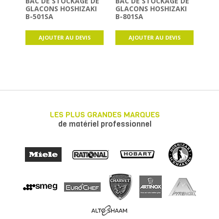
BAC DE STOCKAGE DE
BAC DE STOCKAGE DE
CA
GLACONS HOSHIZAKI
GLACONS HOSHIZAKI
FIL
B-501SA
B-801SA
OPT
L'E
SOF
AJOUTER AU DEVIS
AJOUTER AU DEVIS
LES PLUS GRANDES MARQUES
de matériel professionnel