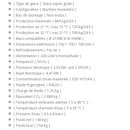
| Type de glace | Glace super grain |
| Configuration | Machine modulaire |
| Bac de stockage | Non inclus |
| Production maximale | 860 kg/24 h |
| Production air 21 °C / eau 15 °C | 730 kg/24 h |
| Production air 32 °C / eau 21 °C | 590 kg/24 h |
| Bacs compatibles | B-210SB et B-340SB |
| Dimensions extérieures | 762 × 700 × 780 mm |
| Refroidissement | Par air |
| Alimentation | 220–240 V monophasé |
| Fréquence | 50 Hz |
| Puissance électrique | 2,55 kW, soit 2 550 W |
| Rejet thermique | 4,47 kW |
| Consommation d’eau maximale | 0,87 m³/24 h |
| Fluide frigorigène | R452A |
| Charge de fluide | 1,35 kg |
| Équivalent CO₂ | 2 889 kg |
| Température ambiante admise | 5 à 40 °C |
| Température d’arrivée d’eau | 5 à 35 °C |
| Pression d’eau | 0,5 à 8 bars |
| Poids net | 146 kg |
| Poids brut | 156 kg |