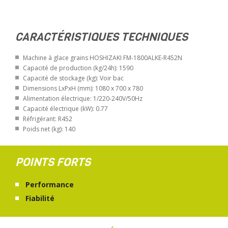
CARACTÉRISTIQUES TECHNIQUES
Machine à glace grains HOSHIZAKI FM-1800ALKE-R452N
Capacité de production (kg/24h): 1590
Capacité de stockage (kg): Voir bac
Dimensions LxPxH (mm): 1080 x 700 x 780
Alimentation électrique: 1/220-240V/50Hz
Capacité électrique (kW): 0.77
Réfrigérant: R452
Poids net (kg): 140
POINTS FORTS
Performance
Fiabilité