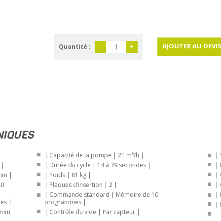
AJOUTER AU DEVI
Quantité :
-
+
NIQUES
| Capacité de la pompe | 21 m³/h |
 |
| Durée du cycle | 14 à 39 secondes |
× 440 mm |
| Poids | 81 kg |
| Plaques d’insertion | 2 |
| Commande standard | Mémoire de 10
latérales |
programmes |
| Contrôle du vide | Par capteur |