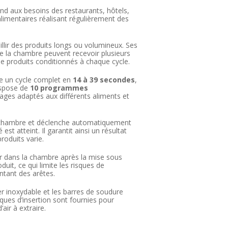
d aux besoins des restaurants, hôtels,
limentaires réalisant régulièrement des
llir des produits longs ou volumineux. Ses
 la chambre peuvent recevoir plusieurs
e produits conditionnés à chaque cycle.
ise un cycle complet en
14 à 39 secondes
,
ispose de
10 programmes
lages adaptés aux différents aliments et
a chambre et déclenche automatiquement
st atteint. Il garantit ainsi un résultat
roduits varie.
ir dans la chambre après la mise sous
uit, ce qui limite les risques de
ntant des arêtes.
er inoxydable et les barres de soudure
ques d’insertion sont fournies pour
air à extraire.