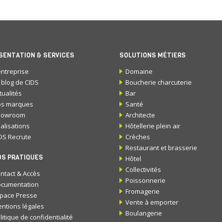
SENTATION & SERVICES
SOLUTIONS MÉTIERS
entreprise
Domaine
 blog de CIDS
Boucherie charcuterie
tualités
Bar
s marques
Santé
howroom
Architecte
alisations
Hôtellerie plein air
DS Recrute
Crèches
Restaurant et brasserie
OS PRATIQUES
Hôtel
Collectivités
ntact & Accès
Poissonnerie
cumentation
Fromagerie
pace Presse
Vente à emporter
ntions légales
Boulangerie
litique de confidentialité