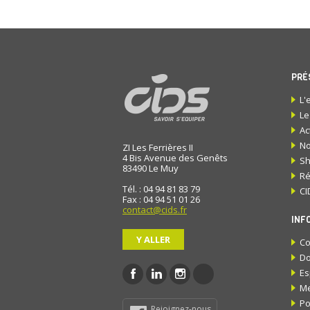
PRÉ
L'
Le
Ac
No
ZI Les Ferrières II
4 Bis Avenue des Genêts
S
83490
Le Muy
Ré
Tél. : 04 94 81 83 79
CI
Fax : 04 94 51 01 26
contact@cids.fr
INF
Y ALLER
Co
Do
Es
Me
Po
Rejoignez-nous