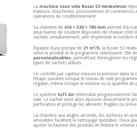
La
machine sous vide Boxer 52 Henkelman
répon
traiteurs, boucheries, poissonneries et commerces a
opérations de conditionnement.
Sa chambre de
410 × 520 × 180 mm
permet d’accuei
deux barres de soudure disposées de chaque côté de
sachets simultanément, afin d’optimiser le nombre d
Équipée d’une pompe de
21 m³/h
, la Boxer 52 réal
selon le produit et le programme sélectionné. Elle d
personnalisables
, permettant d’enregistrer les rég
types de sachets utilisés.
Le contrôle par capteur mesure la pression dans l
l’étape suivante lorsque le niveau de vide programmé e
régulier, même lorsque le volume ou la quantité de p
Le système
Soft Air
réintroduit progressivement l’a
vide. Le sachet vient alors épouser doucement le prod
perforation et protège les aliments fragiles ou prése
La chambre aux angles arrondis, les surfaces en aci
amovibles facilitent le nettoyage quotidien. Deux pla
ajuster la hauteur des produits et réduire le volume d’