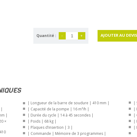
AJOUTER AU DEVI
Quantité :
-
+
NIQUES
| Longueur de la barre de soudure | 410 mm |
 |
| Capacité de la pompe | 16 m³/h |
× 469 mm |
| Durée du cycle | 14 à 45 secondes |
| Poids | 68 kg |
| Plaques d’insertion | 3 |
| Commande | Mémoire de 3 programmes |