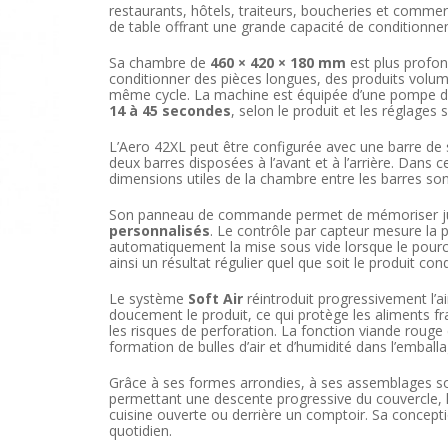
restaurants, hôtels, traiteurs, boucheries et comm
de table offrant une grande capacité de conditionne
Sa chambre de
460 × 420 × 180 mm
est plus profon
conditionner des pièces longues, des produits volum
même cycle. La machine est équipée d’une pompe 
14 à 45 secondes
, selon le produit et les réglages 
L’Aero 42XL peut être configurée avec une barre de
deux barres disposées à l’avant et à l’arrière. Dans 
dimensions utiles de la chambre entre les barres so
Son panneau de commande permet de mémoriser j
personnalisés
. Le contrôle par capteur mesure la 
automatiquement la mise sous vide lorsque le pour
ainsi un résultat régulier quel que soit le produit con
Le système
Soft Air
réintroduit progressivement l’a
doucement le produit, ce qui protège les aliments fra
les risques de perforation. La fonction viande rouge
formation de bulles d’air et d’humidité dans l’emballa
Grâce à ses formes arrondies, à ses assemblages s
permettant une descente progressive du couvercle, l
cuisine ouverte ou derrière un comptoir. Sa concepti
quotidien.