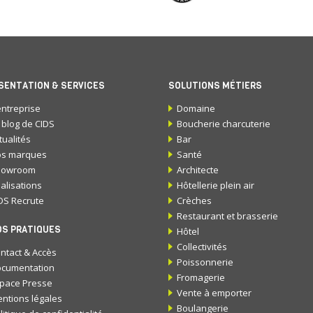
SENTATION & SERVICES
SOLUTIONS MÉTIERS
entreprise
Domaine
 blog de CIDS
Boucherie charcuterie
tualités
Bar
s marques
Santé
howroom
Architecte
alisations
Hôtellerie plein air
DS Recrute
Crèches
Restaurant et brasserie
OS PRATIQUES
Hôtel
Collectivités
ntact & Accès
Poissonnerie
cumentation
Fromagerie
pace Presse
Vente à emporter
ntions légales
Boulangerie