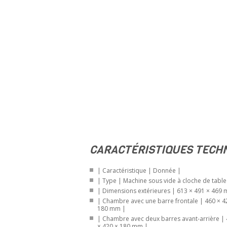
CARACTÉRISTIQUES TECH
| Caractéristique | Donnée |
| Type | Machine sous vide à cloche de table
| Dimensions extérieures | 613 × 491 
| Chambre avec une barre frontale | 460 × 420 ×
180 mm |
| Chambre avec deux barres avant-arrière | 410
× 420 × 180 mm |