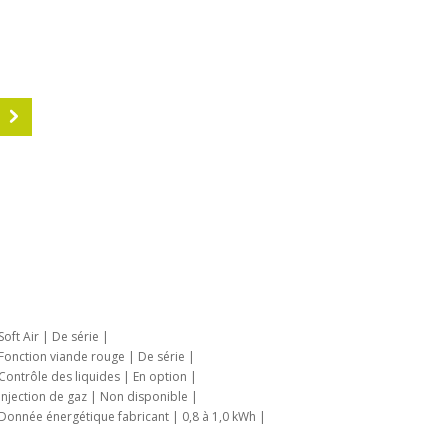
S
| Soft Air | De série |
| Fonction viande rouge | De série |
| Contrôle des liquides | En option |
| Injection de gaz | Non disponible |
| Donnée énergétique fabricant | 0,8 à 1,0 kWh |