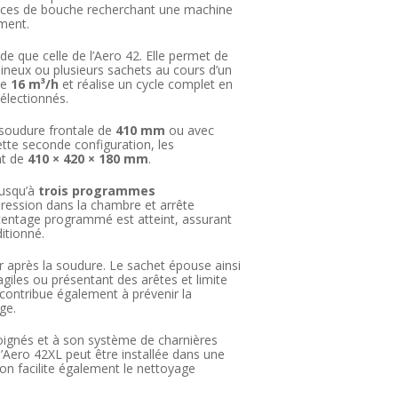
erces de bouche recherchant une machine
ment.
de que celle de l’Aero 42. Elle permet de
ineux ou plusieurs sachets au cours d’un
de
16 m³/h
et réalise un cycle complet en
sélectionnés.
 soudure frontale de
410 mm
ou avec
cette seconde configuration, les
nt de
410 × 420 × 180 mm
.
usqu’à
trois programmes
pression dans la chambre et arrête
centage programmé est atteint, assurant
ditionné.
ir après la soudure. Le sachet épouse ainsi
giles ou présentant des arêtes et limite
 contribue également à prévenir la
ge.
oignés et à son système de charnières
’Aero 42XL peut être installée dans une
on facilite également le nettoyage