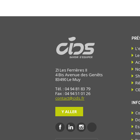
PRÉ
L'
Le
Ac
No
ZI Les Ferrières II
4 Bis Avenue des Genêts
S
83490
Le Muy
Ré
Tél. : 04 94 81 83 79
CI
Fax : 04 94 51 01 26
contact@cids.fr
INF
Y ALLER
Co
Do
Es
Me