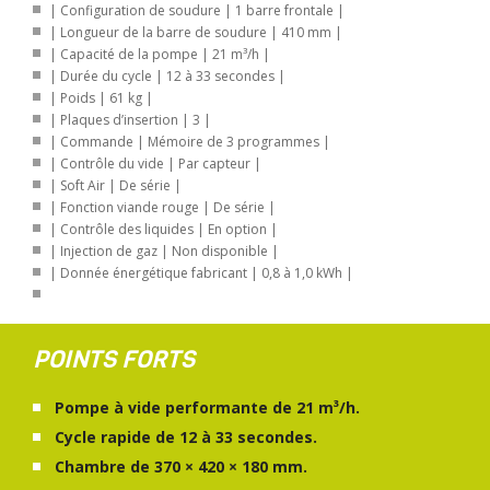
| Configuration de soudure | 1 barre frontale |
| Longueur de la barre de soudure | 410 mm |
| Capacité de la pompe | 21 m³/h |
| Durée du cycle | 12 à 33 secondes |
| Poids | 61 kg |
| Plaques d’insertion | 3 |
| Commande | Mémoire de 3 programmes |
| Contrôle du vide | Par capteur |
| Soft Air | De série |
| Fonction viande rouge | De série |
| Contrôle des liquides | En option |
| Injection de gaz | Non disponible |
| Donnée énergétique fabricant | 0,8 à 1,0 kWh |
POINTS FORTS
Pompe à vide performante de 21 m³/h.
Cycle rapide de 12 à 33 secondes.
Chambre de 370 × 420 × 180 mm.