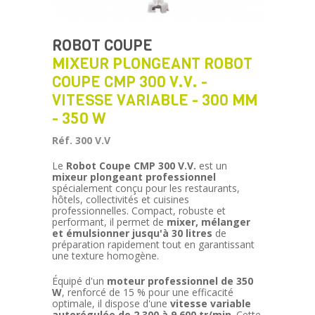
ROBOT COUPE
MIXEUR PLONGEANT ROBOT
COUPE CMP 300 V.V. -
VITESSE VARIABLE - 300 MM
- 350 W
Réf. 300 V.V
Le
Robot Coupe CMP 300 V.V.
est un
mixeur plongeant professionnel
spécialement conçu pour les restaurants,
hôtels, collectivités et cuisines
professionnelles. Compact, robuste et
performant, il permet de
mixer, mélanger
et émulsionner jusqu'à 30 litres
de
préparation rapidement tout en garantissant
une texture homogène.
Équipé d'un
moteur professionnel de 350
W
, renforcé de 15 % pour une efficacité
optimale, il dispose d'une
vitesse variable
autorégulée de 2 300 à 9 600 tr/min
. Cette