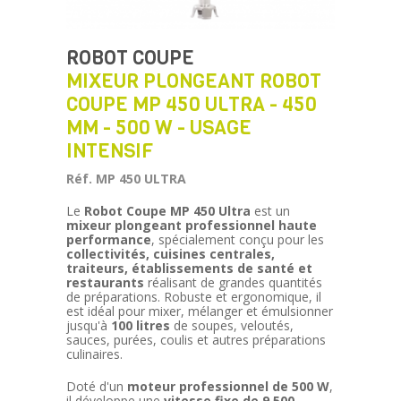
ROBOT COUPE
MIXEUR PLONGEANT ROBOT
COUPE MP 450 ULTRA - 450
MM - 500 W - USAGE
INTENSIF
Réf. MP 450 ULTRA
Le
Robot Coupe MP 450 Ultra
est un
mixeur plongeant professionnel haute
performance
, spécialement conçu pour les
collectivités, cuisines centrales,
traiteurs, établissements de santé et
restaurants
réalisant de grandes quantités
de préparations. Robuste et ergonomique, il
est idéal pour mixer, mélanger et émulsionner
jusqu'à
100 litres
de soupes, veloutés,
sauces, purées, coulis et autres préparations
culinaires.
Doté d'un
moteur professionnel de 500 W
,
il développe une
vitesse fixe de 9 500