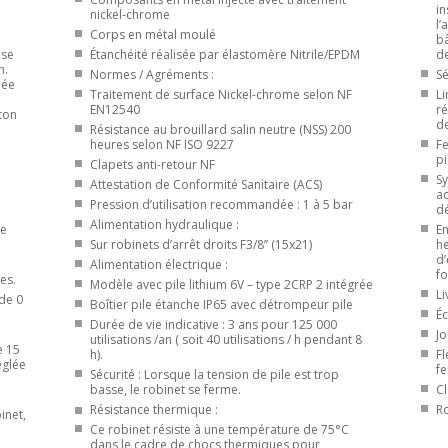
in
nickel-chrome
l’
Corps en métal moulé
bâ
 se
Étanchéité réalisée par élastomère Nitrile/EPDM
de
n.
Normes / Agréments :
Sé
mée
Traitement de surface Nickel-chrome selon NF
Li
EN12540
ré
ton
de
Résistance au brouillard salin neutre (NSS) 200
heures selon NF ISO 9227
Fe
pi
Clapets anti-retour NF
Sy
Attestation de Conformité Sanitaire (ACS)
ac
Pression d’utilisation recommandée : 1 à 5 bar
dé
Alimentation hydraulique :
re
En
Sur robinets d’arrêt droits F3/8’’ (15x21)
he
d’
Alimentation électrique :
f
es.
Modèle avec pile lithium 6V – type 2CRP 2 intégrée
Li
de 0
Boîtier pile étanche IP65 avec détrompeur pile
Éc
Durée de vie indicative : 3 ans pour 125 000
Jo
utilisations /an ( soit 40 utilisations / h pendant 8
e 15
h).
Fl
églée
fe
Sécurité : Lorsque la tension de pile est trop
basse, le robinet se ferme.
Cl
Résistance thermique :
Ro
inet,
Ce robinet résiste à une température de 75°C
dans le cadre de chocs thermiques pour