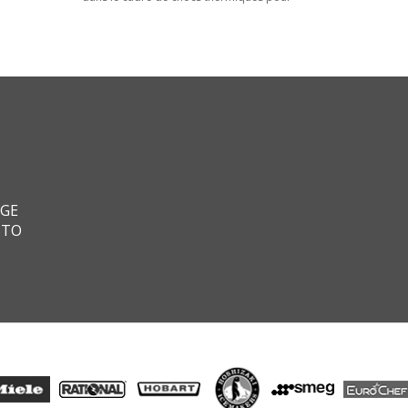
AGE
STO