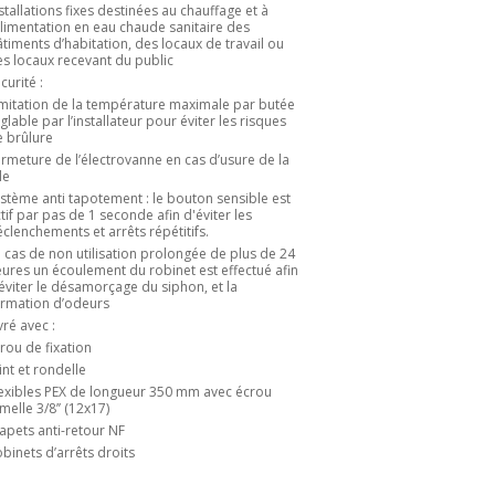
stallations fixes destinées au chauffage et à
alimentation en eau chaude sanitaire des
timents d’habitation, des locaux de travail ou
s locaux recevant du public
curité :
mitation de la température maximale par butée
glable par l’installateur pour éviter les risques
 brûlure
rmeture de l’électrovanne en cas d’usure de la
le
stème anti tapotement : le bouton sensible est
tif par pas de 1 seconde afin d'éviter les
clenchements et arrêts répétitifs.
 cas de non utilisation prolongée de plus de 24
ures un écoulement du robinet est effectué afin
éviter le désamorçage du siphon, et la
ormation d’odeurs
vré avec :
rou de fixation
int et rondelle
exibles PEX de longueur 350 mm avec écrou
melle 3/8’’ (12x17)
apets anti-retour NF
binets d’arrêts droits