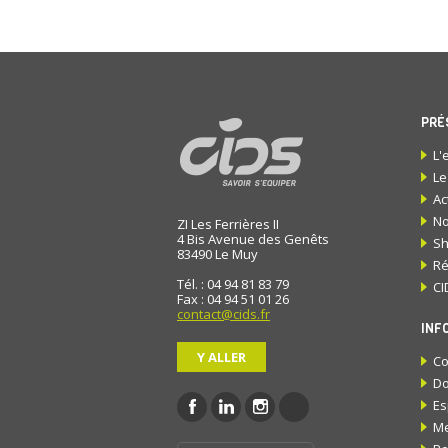
PRÉ
L'
Le
Ac
No
ZI Les Ferrières II
4 Bis Avenue des Genêts
S
83490
Le Muy
Ré
Tél. : 04 94 81 83 79
CI
Fax : 04 94 51 01 26
contact@cids.fr
INF
Y ALLER
Co
Do
Es
Me