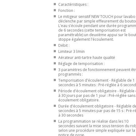
Caractéristiques :
Fonction :
Le mitigeur sensitif NEW TOUCH pour lavabo
déclenche par simple effleurement du bouto
L'eau s'écoule pendant une durée program
de 6 secondes (cette temporisation est
paramétrable) un deuxième appui sur le bou
stoppe également l'écoulement.
Débit :
Limiteur 3 l/min
Aérateur anti-tartre haute qualité
Réglage de temporisation :
3 paramètres de fonctionnement peuvent êt
programmés :
Temporisation d'écoulement - Réglable de 1
secondes à 5 minutes : Pré-réglée à 6 second
Période d'écoulement obligatoire - Réglable 
à 30 jours par pas de 1 jour : Pré-réglée sans
écoulement obligatoire.
Durée d'écoulement obligatoire - Réglable d
secondes à 5 minutes par pas de 15 s : Pré-r
à 30 secondes
La programmation se réalise dans les 10
secondes suivant la mise sous tension du rob
selon une procédure simple expliquée sur la
notice de pose.