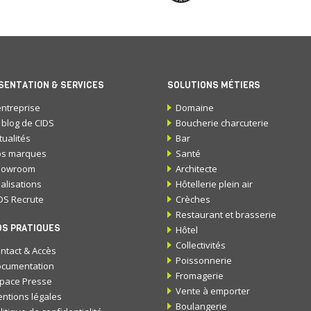
SENTATION & SERVICES
SOLUTIONS MÉTIERS
entreprise
Domaine
 blog de CIDS
Boucherie charcuterie
tualités
Bar
s marques
Santé
howroom
Architecte
alisations
Hôtellerie plein air
DS Recrute
Crèches
Restaurant et brasserie
OS PRATIQUES
Hôtel
Collectivités
ntact & Accès
Poissonnerie
cumentation
Fromagerie
pace Presse
Vente à emporter
ntions légales
Boulangerie