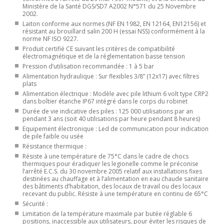
Ministère de la Santé DGS/SD7 A2002 N°571 du 25 Novembre
2002.
Laiton conforme aux normes (NF EN 1982, EN 12164, EN12156) et
résistant au brouillard salin 200 H (essai NSS) conformément à la
norme NF ISO 9227.
Produit certifié CE suivant les critères de compatibilité
électromagnétique et de la réglementation basse tension
Pression d’utilisation recommandée : 1 à 5 bar
Alimentation hydraulique : Sur flexibles 3/8’’ (12x17) avec filtres
plats
Alimentation électrique : Modèle avec pile lithium 6 volt type CRP2
dans boîtier étanche IP67 intégré dans le corps du robinet
Durée de vie indicative des piles : 125 000 utilisations par an
pendant 3 ans (soit 40 utilisations par heure pendant 8 heures)
Equipement électronique : Led de communication pour indication
de pile faible ou usée
Résistance thermique :
Résiste à une température de 75°C dans le cadre de chocs
thermiques pour éradiquer les legionelle comme le préconise
l’arrêté E.C.S. du 30 novembre 2005 relatif aux installations fixes
destinées au chauffage et à l’alimentation en eau chaude sanitaire
des bâtiments d’habitation, des locaux de travail ou des locaux
recevant du public. Résiste à une température en continu de 65°C
Sécurité :
Limitation de la température maximale par butée réglable 6
positions, inaccessible aux utilisateurs, pour éviter les risques de