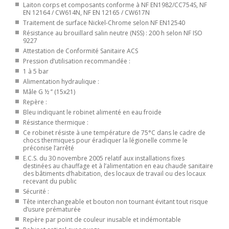
Laiton corps et composants conforme à NF EN1982/CC754S, NF
EN 12164 / CW614N, NF EN 12165 / CW617N
Traitement de surface Nickel-Chrome selon NF EN12540
Résistance au brouillard salin neutre (NSS) : 200 h selon NF ISO
9227
Attestation de Conformité Sanitaire ACS
Pression d’utilisation recommandée :
1 à 5 bar
Alimentation hydraulique :
Mâle G ½ ’’ (15x21)
Repère :
Bleu indiquant le robinet alimenté en eau froide
Résistance thermique :
Ce robinet résiste à une température de 75°C dans le cadre de
chocs thermiques pour éradiquer la légionelle comme le
préconise l’arrêté
E.C.S. du 30 novembre 2005 relatif aux installations fixes
destinées au chauffage et à l’alimentation en eau chaude sanitaire
des bâtiments d’habitation, des locaux de travail ou des locaux
recevant du public
Sécurité :
Tête interchangeable et bouton non tournant évitant tout risque
d’usure prématurée
Repère par point de couleur inusable et indémontable