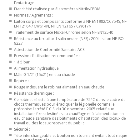
l’entartrage
Etanchéité réalisée par élastomères Nitrile/EPDM
Normes / Agréments :
Laiton corps et composants conforme à NF EN1982/CC754S, NF
EN 12164 / CW614N, NF EN 12165 / CW617N
Traitement de surface Nickel-Chrome selon NF EN12540
Résistance au brouillard salin neutre (NSS) : 200 h selon NF ISO
9227
Attestation de Conformité Sanitaire ACS
Pression d’utilisation recommandée :
1 à 5 bar
Alimentation hydraulique :
Mâle G 1/2" (15x21) en eau chaude
Repère :
Rouge indiquant le robinet alimenté en eau chaude
Résistance thermique :
Ce robinet résiste à une température de 75°C dans le cadre de
chocs thermiques pour éradiquer la légionelle comme le
préconise l’arrêté E.C.S. du 30 novembre 2005 relatif aux
installations fixes destinées au chauffage et à l’alimentation en
eau chaude sanitaire des bâtiments d’habitation, des locaux de
travail ou des locaux recevant du public
Sécurité :
Tête interchangeable et bouton non tournant évitant tout risque