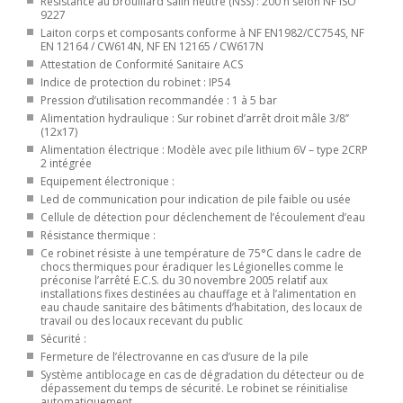
Résistance au brouillard salin neutre (NSS) : 200 h selon NF ISO
9227
Laiton corps et composants conforme à NF EN1982/CC754S, NF
EN 12164 / CW614N, NF EN 12165 / CW617N
Attestation de Conformité Sanitaire ACS
Indice de protection du robinet : IP54
Pression d’utilisation recommandée : 1 à 5 bar
Alimentation hydraulique : Sur robinet d’arrêt droit mâle 3/8’’
(12x17)
Alimentation électrique : Modèle avec pile lithium 6V – type 2CRP
2 intégrée
Equipement électronique :
Led de communication pour indication de pile faible ou usée
Cellule de détection pour déclenchement de l’écoulement d’eau
Résistance thermique :
Ce robinet résiste à une température de 75°C dans le cadre de
chocs thermiques pour éradiquer les Légionelles comme le
préconise l’arrêté E.C.S. du 30 novembre 2005 relatif aux
installations fixes destinées au chauffage et à l’alimentation en
eau chaude sanitaire des bâtiments d’habitation, des locaux de
travail ou des locaux recevant du public
Sécurité :
Fermeture de l’électrovanne en cas d’usure de la pile
Système antiblocage en cas de dégradation du détecteur ou de
dépassement du temps de sécurité. Le robinet se réinitialise
automatiquement