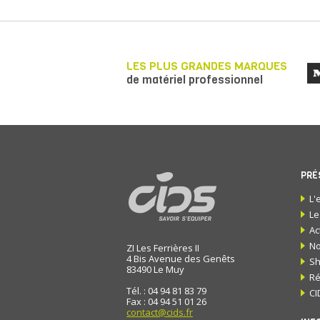
LES PLUS GRANDES MARQUES
de matériel professionnel
PRÉ
L'
Le
Ac
No
ZI Les Ferrières II
4 Bis Avenue des Genêts
S
83490
Le Muy
Ré
Tél. : 04 94 81 83 79
CI
Fax : 04 94 51 01 26
contact@cids.fr