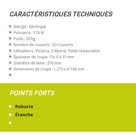
CARACTÉRISTIQUES TECHNIQUES
Énergie : Electrique
Puissance : 176 W
Poids : 20 kg
Nombre de couverts : 50 Couverts
Utilisateurs : Pizzeria, Crêperie, Petite restauration
Épaisseur de coupe : De 0 à 15 mm
Diamètre de lame : 250 mm
Dimensions de coupe : L 270 x H 180 mm
POINTS FORTS
Robuste
Étanche