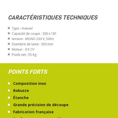
CARACTÉRISTIQUES TECHNIQUES
Type : manuel
Capacité de coupe : 300 x 181
tension : MONO 230 V, 50Hz
Diamètre de lame : 350 mm
Moteur : 0.5 CV
Poids net : 55 Kg
POINTS FORTS
Composition inox
Robuste
Étanche
Grande précision de découpe
Fabrication française