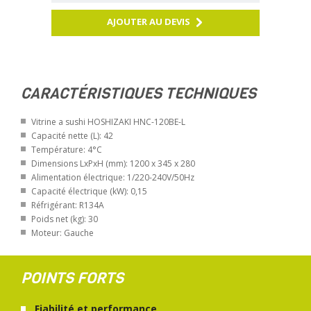
AJOUTER AU DEVIS
CARACTÉRISTIQUES TECHNIQUES
Vitrine a sushi HOSHIZAKI HNC-120BE-L
Capacité nette (L): 42
Température: 4°C
Dimensions LxPxH (mm): 1200 x 345 x 280
Alimentation électrique: 1/220-240V/50Hz
Capacité électrique (kW): 0,15
Réfrigérant: R134A
Poids net (kg): 30
Moteur: Gauche
POINTS FORTS
Fiabilité et performance